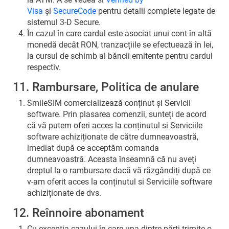
Visa
și
SecureCode
pentru detalii complete legate de
sistemul 3-D Secure.
În cazul în care cardul este asociat unui cont în altă
monedă decât RON, tranzacțiile se efectuează în lei,
la cursul de schimb al băncii emitente pentru cardul
respectiv.
11. Rambursare, Politica de anulare
SmileSIM comercializează conținut și Servicii
software. Prin plasarea comenzii, sunteți de acord
că vă putem oferi acces la conținutul si Serviciile
software achiziționate de către dumneavoastră,
imediat după ce acceptăm comanda
dumneavoastră. Aceasta înseamnă că nu aveți
dreptul la o rambursare dacă vă răzgândiți după ce
v-am oferit acces la conținutul si Serviciile software
achiziționate de dvs.
12. Reînnoire abonament
Cu excepția cazului în care una dintre părți trimite o