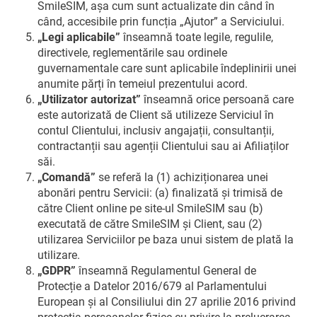
SmileSIM, așa cum sunt actualizate din când în
când, accesibile prin funcția „Ajutor” a Serviciului.
„Legi aplicabile”
înseamnă toate legile, regulile,
directivele, reglementările sau ordinele
guvernamentale care sunt aplicabile îndeplinirii unei
anumite părți în temeiul prezentului acord.
„Utilizator autorizat”
înseamnă orice persoană care
este autorizată de Client să utilizeze Serviciul în
contul Clientului, inclusiv angajații, consultanții,
contractanții sau agenții Clientului sau ai Afiliaților
săi.
„Comandă”
se referă la (1) achiziționarea unei
abonări pentru Servicii: (a) finalizată și trimisă de
către Client online pe site-ul SmileSIM sau (b)
executată de către SmileSIM și Client, sau (2)
utilizarea Serviciilor pe baza unui sistem de plată la
utilizare.
„GDPR”
înseamnă Regulamentul General de
Protecție a Datelor 2016/679 al Parlamentului
European și al Consiliului din 27 aprilie 2016 privind