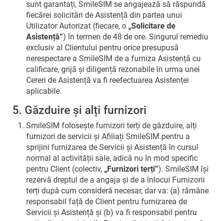
sunt garantați, SmileSIM se angajează să răspundă
fiecărei solicitări de Asistență din partea unui
Utilizator Autorizat (fiecare, o
„Solicitare de
Asistență”
) în termen de 48 de ore. Singurul remediu
exclusiv al Clientului pentru orice presupusă
nerespectare a SmileSIM de a furniza Asistență cu
calificare, grijă și diligență rezonabile în urma unei
Cereri de Asistență va fi reefectuarea Asistenței
aplicabile.
5. Găzduire și alți furnizori
SmileSIM folosește furnizori terți de găzduire, alți
furnizori de servicii și Afiliați SmileSIM pentru a
sprijini furnizarea de Servicii și Asistență în cursul
normal al activității sale, adică nu în mod specific
pentru Client (colectiv,
„Furnizori terți”
). SmileSIM își
rezervă dreptul de a angaja și de a înlocui Furnizorii
terți după cum consideră necesar, dar va: (a) rămâne
responsabil față de Client pentru furnizarea de
Servicii și Asistență și (b) va fi responsabil pentru