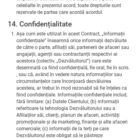
celeilalte în prezentul acord, toate drepturile sunt
rezervate de partea care acordă acordul.
14. Confidențialitate
Așa cum este utilizat în acest Contract, „Informații
confidențiale” înseamnă orice informații dezvăluite
de către o parte, afiliații săi, partenerii de afaceri sau
angajații, agenții sau contractanții respectivi ai
acestora (colectiv, „Dezvăluitorul”) care este
desemnată ca fiind confidențială, fie oral, fie în scris.
, sau că, având în vedere natura informațiilor sau
circumstanțelor care înconjoară dezvăluirea
acesteia, ar trebui în mod rezonabil să fie înțeles ca
fiind confidențiale. Informațiile confidențiale includ,
fără limitare: (a) Datele Clientului; (b) informații
referitoare la tehnologia Dezvăluitorului sau a
Afiliaților săi, clienți, planuri de afaceri, activități
promoționale și de marketing, finanțe și alte afaceri
comerciale; (c) informații de la terți pe care
Dezvăluitorul este obligat să le păstreze