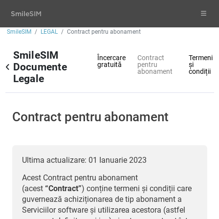
Smile
SIM
SmileSIM
LEGAL
Contract pentru abonament
SmileSIM
Încercare
Contract
Termeni
gratuită
pentru
și
Documente
abonament
condiții
Legale
Contract pentru abonament
Ultima actualizare: 01 Ianuarie 2023
Acest Contract pentru abonament
(acest
“Contract”
) conține termeni și condiții care
guvernează achiziționarea de tip abonament a
Serviciilor software și utilizarea acestora (astfel