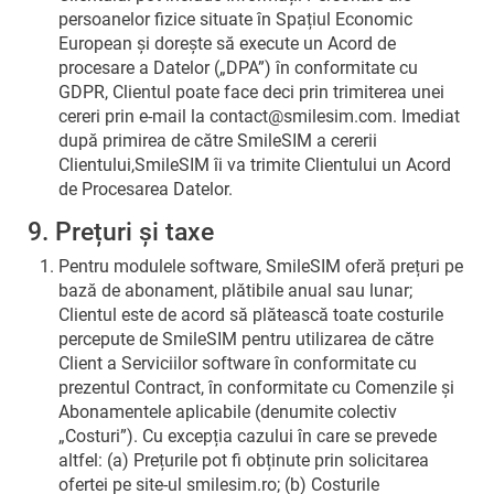
persoanelor fizice situate în Spațiul Economic
European și dorește să execute un Acord de
procesare a Datelor („DPA”) în conformitate cu
GDPR, Clientul poate face deci prin trimiterea unei
cereri prin e-mail la
contact@smilesim.com
. Imediat
după primirea de către SmileSIM a cererii
Clientului,SmileSIM îi va trimite Clientului un Acord
de Procesarea Datelor.
9. Prețuri și taxe
Pentru modulele software, SmileSIM oferă prețuri pe
bază de abonament, plătibile anual sau lunar;
Clientul este de acord să plătească toate costurile
percepute de SmileSIM pentru utilizarea de către
Client a Serviciilor software în conformitate cu
prezentul Contract, în conformitate cu Comenzile și
Abonamentele aplicabile (denumite colectiv
„Costuri”). Cu excepția cazului în care se prevede
altfel: (a) Prețurile pot fi obținute prin solicitarea
ofertei pe site-ul smilesim.ro; (b) Costurile