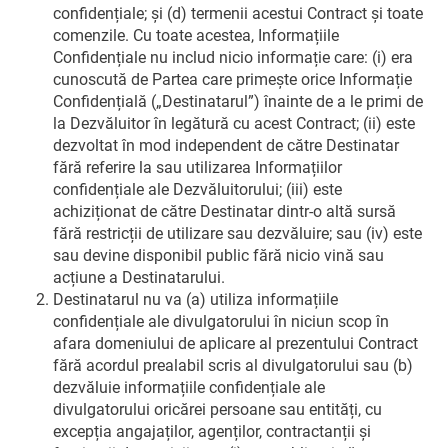
confidențiale; și (d) termenii acestui Contract și toate
comenzile. Cu toate acestea, Informațiile
Confidențiale nu includ nicio informație care: (i) era
cunoscută de Partea care primește orice Informație
Confidențială („Destinatarul”) înainte de a le primi de
la Dezvăluitor în legătură cu acest Contract; (ii) este
dezvoltat în mod independent de către Destinatar
fără referire la sau utilizarea Informațiilor
confidențiale ale Dezvăluitorului; (iii) este
achiziționat de către Destinatar dintr-o altă sursă
fără restricții de utilizare sau dezvăluire; sau (iv) este
sau devine disponibil public fără nicio vină sau
acțiune a Destinatarului.
Destinatarul nu va (a) utiliza informațiile
confidențiale ale divulgatorului în niciun scop în
afara domeniului de aplicare al prezentului Contract
fără acordul prealabil scris al divulgatorului sau (b)
dezvăluie informațiile confidențiale ale
divulgatorului oricărei persoane sau entități, cu
excepția angajaților, agenților, contractanții și