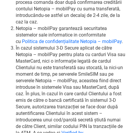
procesa comanda doar după confirmarea creditării
contului Netopia – mobilPay cu suma transferată,
introducându-se astfel un decalaj de 2-4 zile, de la
caz la caz.
Netopia – mobilPay garantează securitatea
sistemelor sale informatice in conformitate
cu
Politica de confidențialitate Netopia – mobilPay
.
În cazul sistemului 3-D Secure aplicat de către
Netopia – mobilPay pentru plata cu carduri Visa sau
MasterCard, nici o informație legată de cardul
Clientului nu este transferată sau stocată, la nici-un
moment de timp, pe serverele SmileSIM sau pe
serverele Netopia – mobilPay, aceastea fiind direct
introduse în sistemele Visa sau MasterCard, după
caz. În plus, în cazul în care cardul Clientului a fost
emis de către o bancă certificată în sistemul 3-D
Secure, autorizarea tranzacției se face doar după
autentificarea Clientului în acest sistem –
introducerea unui cod/parolă secretă știută numai
de către Client, similar codului PIN la tranzacțiile de
la ATM. A se vedea si
Verified by