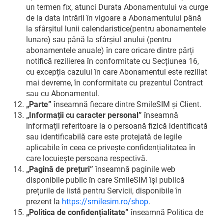
un termen fix, atunci Durata Abonamentului va curge
de la data intrării în vigoare a Abonamentului până
la sfârșitul lunii calendaristice(pentru abonamentele
lunare) sau până la sfârșiul anului (pentru
abonamentele anuale) în care oricare dintre părți
notifică rezilierea în conformitate cu Secțiunea 16,
cu excepția cazului în care Abonamentul este reziliat
mai devreme, în conformitate cu prezentul Contract
sau cu Abonamentul.
„Parte”
înseamnă fiecare dintre SmileSIM și Client.
„Informații cu caracter personal”
înseamnă
informații referitoare la o persoană fizică identificată
sau identificabilă care este protejată de legile
aplicabile în ceea ce privește confidențialitatea în
care locuiește persoana respectivă.
„Pagină de prețuri”
înseamnă paginile web
disponibile public în care SmileSIM își publică
prețurile de listă pentru Servicii, disponibile în
prezent la
https://smilesim.ro/shop
.
„Politica de confidențialitate”
înseamnă Politica de