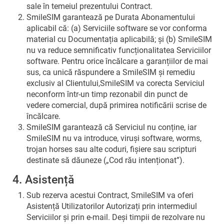
sale în temeiul prezentului Contract.
SmileSIM garantează pe Durata Abonamentului
aplicabil că: (a) Serviciile software se vor conforma
material cu Documentația aplicabilă; și (b) SmileSIM
nu va reduce semnificativ funcționalitatea Serviciilor
software. Pentru orice încălcare a garanțiilor de mai
sus, ca unică răspundere a SmileSIM și remediu
exclusiv al Clientului,SmileSIM va corecta Serviciul
neconform într-un timp rezonabil din punct de
vedere comercial, după primirea notificării scrise de
încălcare.
SmileSIM garantează că Serviciul nu conține, iar
SmileSIM nu va introduce, viruși software, worms,
trojan horses sau alte coduri, fișiere sau scripturi
destinate să dăuneze („Cod rău intenționat”).
4. Asistență
Sub rezerva acestui Contract, SmileSIM va oferi
Asistență Utilizatorilor Autorizați prin intermediul
Serviciilor și prin e-mail. Deși timpii de rezolvare nu