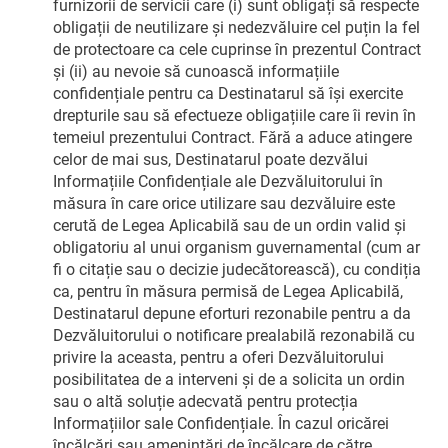
furnizorii de servicii care (i) sunt obligați să respecte
obligații de neutilizare și nedezvăluire cel puțin la fel
de protectoare ca cele cuprinse în prezentul Contract
și (ii) au nevoie să cunoască informațiile
confidențiale pentru ca Destinatarul să își exercite
drepturile sau să efectueze obligațiile care îi revin în
temeiul prezentului Contract. Fără a aduce atingere
celor de mai sus, Destinatarul poate dezvălui
Informațiile Confidențiale ale Dezvăluitorului în
măsura în care orice utilizare sau dezvăluire este
cerută de Legea Aplicabilă sau de un ordin valid și
obligatoriu al unui organism guvernamental (cum ar
fi o citație sau o decizie judecătorească), cu condiția
ca, pentru în măsura permisă de Legea Aplicabilă,
Destinatarul depune eforturi rezonabile pentru a da
Dezvăluitorului o notificare prealabilă rezonabilă cu
privire la aceasta, pentru a oferi Dezvăluitorului
posibilitatea de a interveni și de a solicita un ordin
sau o altă soluție adecvată pentru protecția
Informațiilor sale Confidențiale. În cazul oricărei
încălcări sau amenințări de încălcare de către