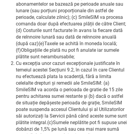
abonamentelor se bazează pe perioade anuale sau
lunare (sau porțiuni proporționale din astfel de
perioade, calculate zilnic); (c) SmileSIM va procesa
comanda doar după efectuarea plății de către Client;
(d) Costurile sunt facturate în avans la fiecare dată
de reînnoire lunară sau dată de reînnoire anuală
(după caz)(e)Taxele se achită în moneda locală;
(f)Obligațiile de plată nu pot fi anulate iar sumele
plătite sunt nerambursabile;
Cu excepția unor cazuri excepționale justificate în
temeiul acestei Secțiuni 9.2, în cazul în care Clientul
nu efectuează plata la scadență, fără a limita
celelalte drepturi și remedii ale SmileSIM: (a)
SmileSIM va acorda o perioada de gratie de 15 zile
pentru achitarea sumei restante și (b) dacă o astfel
de situație depășeste perioada de grație, SmileSIM
poate suspenda accesul Clientului și al Utilizatorilor
săi autorizați la Servicii până când aceste sume sunt
plătite integral.(c)Sumele neplătite pot fi supuse unei
dobânzi de 1,5% pe lună sau cea mai mare sumă