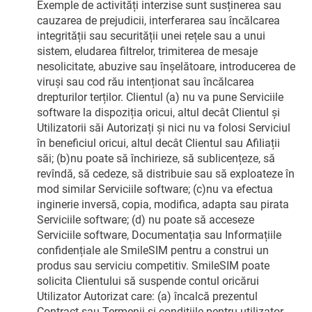
Exemple de activități interzise sunt susținerea sau
cauzarea de prejudicii, interferarea sau încălcarea
integrității sau securității unei rețele sau a unui
sistem, eludarea filtrelor, trimiterea de mesaje
nesolicitate, abuzive sau înșelătoare, introducerea de
viruși sau cod rău intenționat sau încălcarea
drepturilor terților. Clientul (a) nu va pune Serviciile
software la dispoziția oricui, altul decât Clientul și
Utilizatorii săi Autorizați și nici nu va folosi Serviciul
în beneficiul oricui, altul decât Clientul sau Afiliații
săi; (b)nu poate să închirieze, să sublicențeze, să
revîndă, să cedeze, să distribuie sau să exploateze în
mod similar Serviciile software; (c)nu va efectua
inginerie inversă, copia, modifica, adapta sau pirata
Serviciile software; (d) nu poate să acceseze
Serviciile software, Documentația sau Informațiile
confidențiale ale SmileSIM pentru a construi un
produs sau serviciu competitiv. SmileSIM poate
solicita Clientului să suspende contul oricărui
Utilizator Autorizat care: (a) încalcă prezentul
Contract sau Termenii și condițiile pentru utilizator