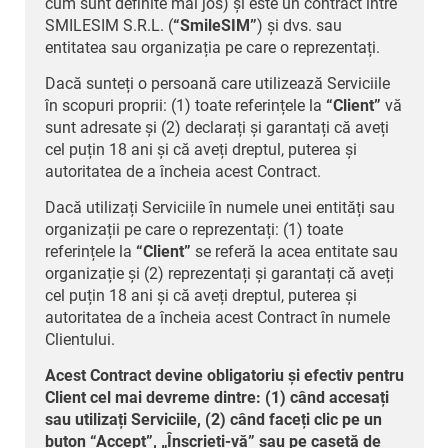
cum sunt definite mai jos) și este un contract între
SMILESIM S.R.L. (
“SmileSIM”
) și dvs. sau
entitatea sau organizația pe care o reprezentați.
Dacă sunteți o persoană care utilizează Serviciile
în scopuri proprii: (1) toate referințele la
“Client”
vă
sunt adresate și (2) declarați și garantați că aveți
cel puțin 18 ani și că aveți dreptul, puterea și
autoritatea de a încheia acest Contract.
Dacă utilizați Serviciile în numele unei entități sau
organizații pe care o reprezentați: (1) toate
referințele la
“Client”
se referă la acea entitate sau
organizație și (2) reprezentați și garantați că aveți
cel puțin 18 ani și că aveți dreptul, puterea și
autoritatea de a încheia acest Contract în numele
Clientului.
Acest Contract devine obligatoriu și efectiv pentru
Client cel mai devreme dintre: (1) când accesați
sau utilizați Serviciile, (2) când faceți clic pe un
buton “Accept”, „Înscrieți-vă” sau pe casetă de