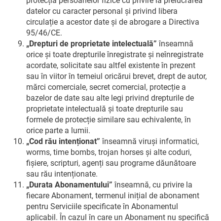
protecția persoanelor fizice cu privire la prelucrarea
datelor cu caracter personal și privind libera
circulație a acestor date și de abrogare a Directiva
95/46/CE.
„Drepturi de proprietate intelectuală”
înseamnă
orice și toate drepturile înregistrate și neînregistrate
acordate, solicitate sau altfel existente în prezent
sau în viitor în temeiul oricărui brevet, drept de autor,
mărci comerciale, secret comercial, protecție a
bazelor de date sau alte legi privind drepturile de
proprietate intelectuală și toate drepturile sau
formele de protecție similare sau echivalente, în
orice parte a lumii.
„Cod rău intenționat”
înseamnă viruși informatici,
worms, time bombs, trojan horses și alte coduri,
fișiere, scripturi, agenți sau programe dăunătoare
sau rău intenționate.
„Durata Abonamentului”
înseamnă, cu privire la
fiecare Abonament, termenul inițial de abonament
pentru Serviciile specificate în Abonamentul
aplicabil. În cazul în care un Abonament nu specifică