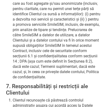
care au fost agregate și/sau anonimizate (inclusiv,
pentru claritate, care nu permit unei terțe părți să
identifice Clientul ca sursă a informațiilor): (i) pentru
a dezvolta noi servicii și caracteristici și (ii) ) pentru
a promova serviciile SmileSIM, inclusiv, de exemplu,
prin analize de tipare și tendințe. Prelucrarea de
către SmileSIM a datelor de utilizare, a datelor
Clientului și a datelor contului va fi în orice moment
supusă obligațiilor SmileSIM în temeiul acestui
Contract, inclusiv cele de securitate conform
secțiunii 6.1 și confidențialitatea conform secțiunii
14 ; DPA (așa cum este definit în Secțiunea 8.2),
dacă este cazul; Termenii suplimentari, dacă este
cazul; și, în ceea ce privește datele contului, Politica
de confidențialitate.
7. Responsabilități și restricții ale
Clientului
Clientul recunoaște că păstrează controlul
administrativ asupra cui acordă acces la Datele