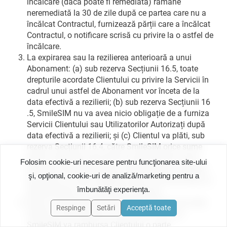
încălcare (dacă poate fi remediată) rămâne
neremediată la 30 de zile după ce partea care nu a
încălcat Contractul, furnizează părții care a încălcat
Contractul, o notificare scrisă cu privire la o astfel de
încălcare.
La expirarea sau la rezilierea anterioară a unui
Abonament: (a) sub rezerva Secțiunii 16.5, toate
drepturile acordate Clientului cu privire la Servicii în
cadrul unui astfel de Abonament vor înceta de la
data efectivă a rezilierii; (b) sub rezerva Secțiunii 16
.5, SmileSIM nu va avea nicio obligație de a furniza
Servicii Clientului sau Utilizatorilor Autorizați după
data efectivă a rezilierii; și (c) Clientul va plăti, sub
rezerva Secțiunii 16.4, către SmileSIM orice sume
pentru utilizarea Serviciilor de către Client și/sau
Folosim cookie-uri necesare pentru funcţionarea site-ului
Utilizator Autorizat până la data efectivă a rezilierii,
şi, opţional, cookie-uri de analiză/marketing pentru a
împreună cu toate celelalte sume în conformitate cu
îmbunătăţi experienţa.
Abonamentul și cu prezentul Contract.
Dacă un Abonament este reziliat anticipat de către
Respinge
Setări
Acceptă toate
Client în conformitate cu Secțiunea 16.2: (a)
SmileSIM va rambursa Clientului o parte