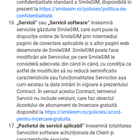
confidențialitate standard a SmileSIM, disponibilă în
prezent la
https://smilesim.ro/policies/politica-de-
confidentialitate
.
„Servicii”
sau
„Servicii software”
înseamnă
serviciile găzduite SmileSIM, care sunt puse la
dispoziție online de SmileSIM prin intermediul
paginii de conectare aplicabile și a altor pagini web
desemnate de SmileSIM. SmileSIM poate face
modificări ale Serviciilor, pe care SmileSIM le
consideră adecvate, din când în când, cu condiția ca
astfel de modificări să nu reducă semnificativ
caracteristicile sau funcționalitatea Serviciilor așa
cum existau la data intrării în vigoare a prezentului
Contract. În sensul acestui Contract, termenul
Servicii nu include versiuni, care fac obiectul
Acordului de abonament de încercare gratuită
disponibil la
https://smilesim.ro/policies/acord-
pentru-incercare-gratuita
.
„Pachetul de servicii aplicabil”
înseamnă totalitatea
Serviciilor software achiziționate de Client și
caracteristicile asociate;