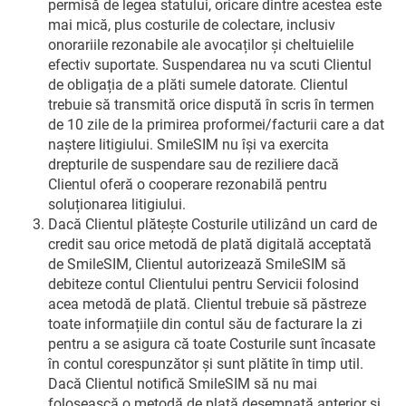
permisă de legea statului, oricare dintre acestea este
mai mică, plus costurile de colectare, inclusiv
onorariile rezonabile ale avocaților și cheltuielile
efectiv suportate. Suspendarea nu va scuti Clientul
de obligația de a plăti sumele datorate. Clientul
trebuie să transmită orice dispută în scris în termen
de 10 zile de la primirea proformei/facturii care a dat
naștere litigiului. SmileSIM nu își va exercita
drepturile de suspendare sau de reziliere dacă
Clientul oferă o cooperare rezonabilă pentru
soluționarea litigiului.
Dacă Clientul plătește Costurile utilizând un card de
credit sau orice metodă de plată digitală acceptată
de SmileSIM, Clientul autorizează SmileSIM să
debiteze contul Clientului pentru Servicii folosind
acea metodă de plată. Clientul trebuie să păstreze
toate informațiile din contul său de facturare la zi
pentru a se asigura că toate Costurile sunt încasate
în contul corespunzător și sunt plătite în timp util.
Dacă Clientul notifică SmileSIM să nu mai
folosească o metodă de plată desemnată anterior și