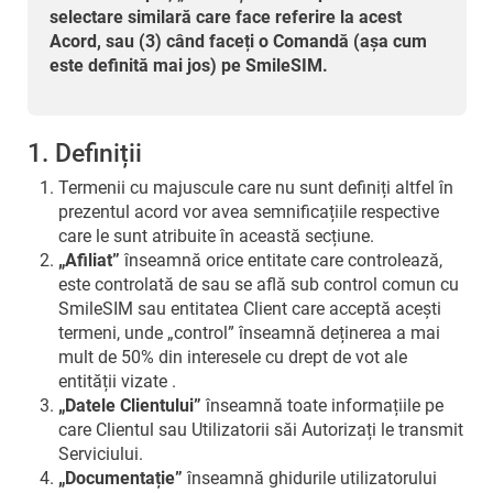
selectare similară care face referire la acest
Acord, sau (3) când faceți o Comandă (așa cum
este definită mai jos) pe SmileSIM.
1. Definiții
Termenii cu majuscule care nu sunt definiți altfel în
prezentul acord vor avea semnificațiile respective
care le sunt atribuite în această secțiune.
„Afiliat”
înseamnă orice entitate care controlează,
este controlată de sau se află sub control comun cu
SmileSIM sau entitatea Client care acceptă acești
termeni, unde „control” înseamnă deținerea a mai
mult de 50% din interesele cu drept de vot ale
entității vizate .
„Datele Clientului”
înseamnă toate informațiile pe
care Clientul sau Utilizatorii săi Autorizați le transmit
Serviciului.
„Documentație”
înseamnă ghidurile utilizatorului