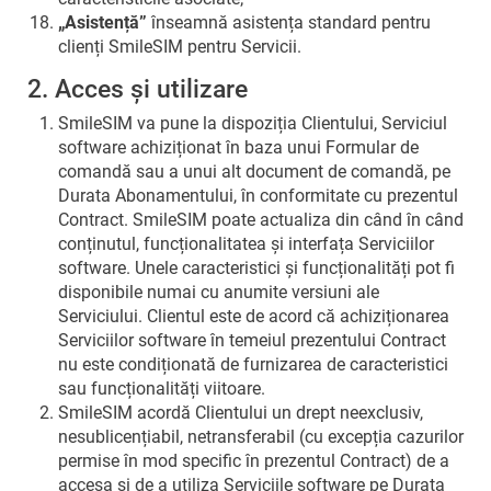
„Asistență”
înseamnă asistența standard pentru
clienți SmileSIM pentru Servicii.
2. Acces și utilizare
SmileSIM va pune la dispoziția Clientului, Serviciul
software achiziționat în baza unui Formular de
comandă sau a unui alt document de comandă, pe
Durata Abonamentului, în conformitate cu prezentul
Contract. SmileSIM poate actualiza din când în când
conținutul, funcționalitatea și interfața Serviciilor
software. Unele caracteristici și funcționalități pot fi
disponibile numai cu anumite versiuni ale
Serviciului. Clientul este de acord că achiziționarea
Serviciilor software în temeiul prezentului Contract
nu este condiționată de furnizarea de caracteristici
sau funcționalități viitoare.
SmileSIM acordă Clientului un drept neexclusiv,
nesublicențiabil, netransferabil (cu excepția cazurilor
permise în mod specific în prezentul Contract) de a
accesa și de a utiliza Serviciile software pe Durata