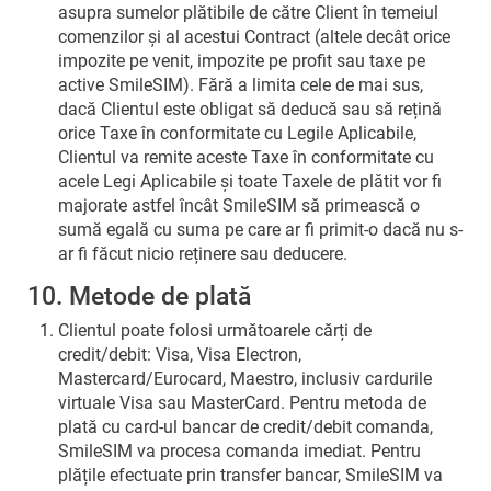
asupra sumelor plătibile de către Client în temeiul
comenzilor și al acestui Contract (altele decât orice
impozite pe venit, impozite pe profit sau taxe pe
active SmileSIM). Fără a limita cele de mai sus,
dacă Clientul este obligat să deducă sau să rețină
orice Taxe în conformitate cu Legile Aplicabile,
Clientul va remite aceste Taxe în conformitate cu
acele Legi Aplicabile și toate Taxele de plătit vor fi
majorate astfel încât SmileSIM să primească o
sumă egală cu suma pe care ar fi primit-o dacă nu s-
ar fi făcut nicio reținere sau deducere.
10. Metode de plată
Clientul poate folosi următoarele cărți de
credit/debit: Visa, Visa Electron,
Mastercard/Eurocard, Maestro, inclusiv cardurile
virtuale Visa sau MasterCard. Pentru metoda de
plată cu card-ul bancar de credit/debit comanda,
SmileSIM va procesa comanda imediat. Pentru
plățile efectuate prin transfer bancar, SmileSIM va