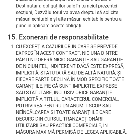
Destinatar a obligațiilor sale în temeiul prezentei
secțiuni, Dezvăluitorul va avea dreptul să solicite
măsuri echitabile și alte măsuri echitabile pentru a
pune în aplicare aceste obligații.
15. Exonerari de responsabilitate
CU EXCEPȚIA CAZURILOR ÎN CARE SE PREVEDE
EXPRES ÎN ACEST CONTRACT, NICIUNA DINTRE
PĂRȚI NU OFERĂ NICIO GARANȚIE SAU GARANȚIE
DE NICIUN FEL, INDIFERENT DACĂ ESTE EXPRESĂ,
IMPLICITĂ, STATUTARĂ SAU DE ALTĂ NATURĂ, ȘI
FIECARE PARTE DECLINĂ ÎN MOD SPECIFIC TOATE
GARANȚIILE, FIE CĂ SUNT IMPLICITE, EXPRESE
SAU STATUTARE, INCLUSIV ORICE GARANȚIE
IMPLICITĂ A TITLUL, CARACTERUL COMERCIAL,
POTRIVIREA PENTRU UN ANUMIT SCOP SAU
NEÎNCĂLCAREA ȘI TOATE GARANȚIILE CARE
DECURG DIN CURSUL TRANZACȚIONĂRII,
UTILIZĂRII SAU PRACTICII COMERCIALE, ÎN
MĂSURA MAXIMĂ PERMISĂ DE LEGEA APLICABILĂ.