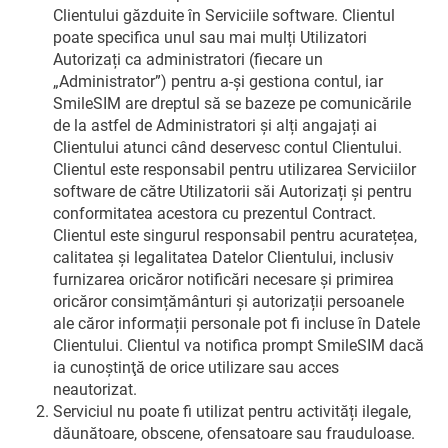
Clientului găzduite în Serviciile software. Clientul
poate specifica unul sau mai mulți Utilizatori
Autorizați ca administratori (fiecare un
„Administrator”) pentru a-și gestiona contul, iar
SmileSIM are dreptul să se bazeze pe comunicările
de la astfel de Administratori și alți angajați ai
Clientului atunci când deservesc contul Clientului.
Clientul este responsabil pentru utilizarea Serviciilor
software de către Utilizatorii săi Autorizați și pentru
conformitatea acestora cu prezentul Contract.
Clientul este singurul responsabil pentru acuratețea,
calitatea și legalitatea Datelor Clientului, inclusiv
furnizarea oricăror notificări necesare și primirea
oricăror consimțământuri și autorizații persoanele
ale căror informații personale pot fi incluse în Datele
Clientului. Clientul va notifica prompt SmileSIM dacă
ia cunoştinţă de orice utilizare sau acces
neautorizat.
Serviciul nu poate fi utilizat pentru activități ilegale,
dăunătoare, obscene, ofensatoare sau frauduloase.