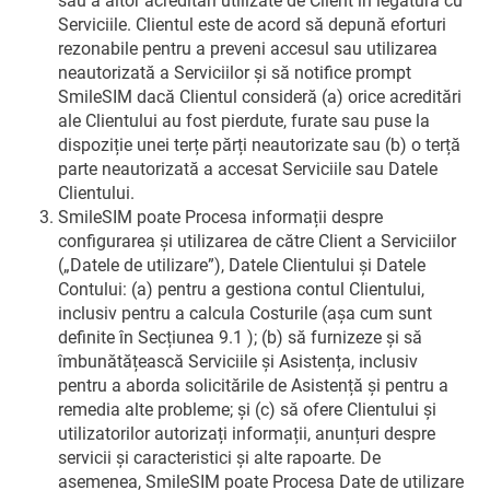
sau a altor acreditări utilizate de Client în legătură cu
Serviciile. Clientul este de acord să depună eforturi
rezonabile pentru a preveni accesul sau utilizarea
neautorizată a Serviciilor și să notifice prompt
SmileSIM dacă Clientul consideră (a) orice acreditări
ale Clientului au fost pierdute, furate sau puse la
dispoziție unei terțe părți neautorizate sau (b) o terță
parte neautorizată a accesat Serviciile sau Datele
Clientului.
SmileSIM poate Procesa informații despre
configurarea și utilizarea de către Client a Serviciilor
(„Datele de utilizare”), Datele Clientului și Datele
Contului: (a) pentru a gestiona contul Clientului,
inclusiv pentru a calcula Costurile (așa cum sunt
definite în Secțiunea 9.1 ); (b) să furnizeze și să
îmbunătățească Serviciile și Asistența, inclusiv
pentru a aborda solicitările de Asistență și pentru a
remedia alte probleme; și (c) să ofere Clientului și
utilizatorilor autorizați informații, anunțuri despre
servicii și caracteristici și alte rapoarte. De
asemenea, SmileSIM poate Procesa Date de utilizare