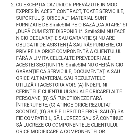
CU EXCEPȚIA CAZURILOR PREVĂZUTE ÎN MOD
EXPRES ÎN ACEST CONTRACT, TOATE SERVICIILE,
SUPORTUL ȘI ORICE ALT MATERIAL SUNT
FURNIZATE DE SmileSIM PE O BAZĂ „CA ATARE” ȘI
„DUPĂ CUM ESTE DISPONIBIL”. SmileSIM NU FACE
NICIO DECLARAȚIE SAU GARANȚIE ȘI NU ARE
OBLIGAȚII DE ASISTENȚĂ SAU RĂSPUNDERE, CU
PRIVIRE LA ORICE COMPONENTĂ A CLIENTULUI.
FĂRĂ A LIMITA CELELALTE PREVEDERI ALE
ACESTEI SECȚIUNI 15, SmileSIM NU OFERĂ NICIO
GARANȚIE CĂ SERVICIILE, DOCUMENTAȚIA SAU
ORICE ALT MATERIAL SAU REZULTATELE
UTILIZĂRII ACESTORA VOR: (A) ÎNDEPLINI
CERINȚELE CLIENTULUI SAU ALE ORICĂREI ALTE
PERSOANE; (B) SĂ FUNCȚIONEZE FĂRĂ
ÎNTRERUPERE; (C) ATINGE ORICE REZULTAT
SCONTAT; (D) SĂ FIE LIPSIT DE ERORI SAU (E) SĂ
FIE COMPATIBIL, SĂ LUCREZE SAU SĂ CONTINUE
SĂ LUCREZE CU COMPONENTELE CLIENTULUI.
ORICE MODIFICARE A COMPONENTELOR