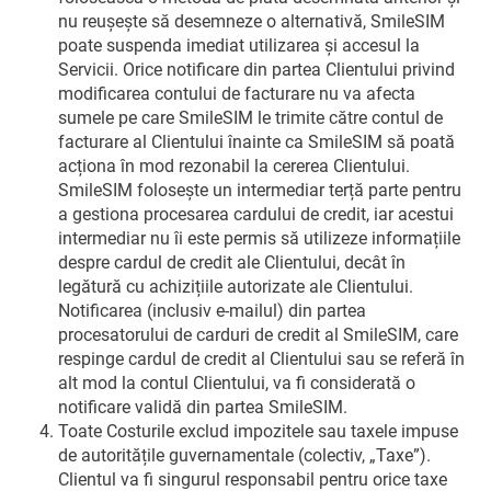
nu reușește să desemneze o alternativă, SmileSIM
poate suspenda imediat utilizarea și accesul la
Servicii. Orice notificare din partea Clientului privind
modificarea contului de facturare nu va afecta
sumele pe care SmileSIM le trimite către contul de
facturare al Clientului înainte ca SmileSIM să poată
acționa în mod rezonabil la cererea Clientului.
SmileSIM folosește un intermediar terță parte pentru
a gestiona procesarea cardului de credit, iar acestui
intermediar nu îi este permis să utilizeze informațiile
despre cardul de credit ale Clientului, decât în
legătură cu achizițiile autorizate ale Clientului.
Notificarea (inclusiv e-mailul) din partea
procesatorului de carduri de credit al SmileSIM, care
respinge cardul de credit al Clientului sau se referă în
alt mod la contul Clientului, va fi considerată o
notificare validă din partea SmileSIM.
Toate Costurile exclud impozitele sau taxele impuse
de autoritățile guvernamentale (colectiv, „Taxe”).
Clientul va fi singurul responsabil pentru orice taxe