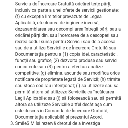
Serviciu de Încercare Gratuită oricărei terțe părți,
inclusiv ca parte a unei oferte de servicii gestionate;
(f) cu excepția limitelor prevăzute de Legea
Aplicabilă, efectuarea de inginerie inversă,
dezasamblarea sau decompilarea întregii părți sau a
oricărei părți din, sau încercarea de a descoperi sau
recrea codul sursă pentru Servicii sau de a accesa
sau de a utiliza Serviciile de Încercare Gratuită sau
Documentația pentru a (1) copia idei, caracteristici,
funcții sau grafice, (2) dezvolta produse sau servicii
concurente sau (3) pentru a efectua analize
competitive; (g) elimina, ascunde sau modifica orice
notificare de proprietate legată de Servicii; (h) trimite
sau stoca cod rău intenționat; (i) să utilizeze sau să
permită altora să utilizeze Serviciile cu încălcarea
Legii Aplicabile; sau (j) să folosească sau să permită
altora să utilizeze Serviciile altfel decât așa cum
este descris în Comanda de Încercare Gratuită,
Documentația aplicabilă și prezentul Acord.
SmileSIM își rezervă dreptul de a investiga