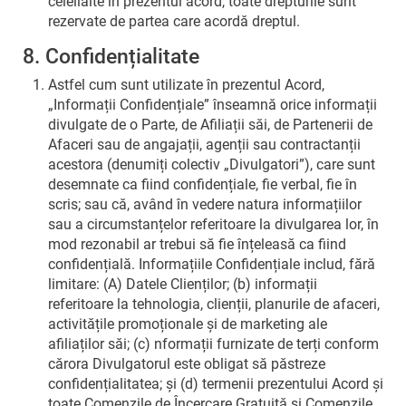
celeilalte în prezentul acord, toate drepturile sunt
rezervate de partea care acordă dreptul.
8. Confidențialitate
Astfel cum sunt utilizate în prezentul Acord,
„Informații Confidențiale” înseamnă orice informații
divulgate de o Parte, de Afiliații săi, de Partenerii de
Afaceri sau de angajații, agenții sau contractanții
acestora (denumiți colectiv „Divulgatori”), care sunt
desemnate ca fiind confidențiale, fie verbal, fie în
scris; sau că, având în vedere natura informațiilor
sau a circumstanțelor referitoare la divulgarea lor, în
mod rezonabil ar trebui să fie înțeleasă ca fiind
confidențială. Informațiile Confidențiale includ, fără
limitare: (A) Datele Clienților; (b) informații
referitoare la tehnologia, clienții, planurile de afaceri,
activitățile promoționale și de marketing ale
afiliaților săi; (c) nformații furnizate de terți conform
cărora Divulgatorul este obligat să păstreze
confidențialitatea; și (d) termenii prezentului Acord și
toate Comenzile de Încercare Gratuită și Comenzile