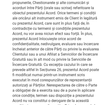
propunerile, Chestionarele și alte comunicări și
acorduri între Părți (orale sau scrise) referitoare la
obiectul prezentului Acord. Orice termeni și condiții
ale oricărui alt instrument emis de Client în legătură
cu prezentul Acord, care sunt în plus față de, în
contradicție cu termenii și condițiile prezentului
Acord, nu vor avea niciun efect sau forță. În plus,
prezentul Acord înlocuiește orice acord de
confidențialitate, nedivulgare, evaluare sau încercare
încheiat anterior de către Părți cu privire la evaluarea
Clientului sau a unui Afiliat a Serviciilor de Încercare
Gratuită sau în alt mod cu privire la Serviciile de
Încercare Gratuită. Cu excepția cazului în care se
prevede altfel în Secțiunea 26, prezentul Acord poate
fi modificat numai printr-un instrument scris
executat în mod corespunzător de reprezentanții
autorizați ai Părților. Nerespectarea de către o Parte
a obligației de a exercita sau de a pune în aplicare
orice condiție, termen sau dispoziție a prezentului
Acord nu va constitui o derogare de la această