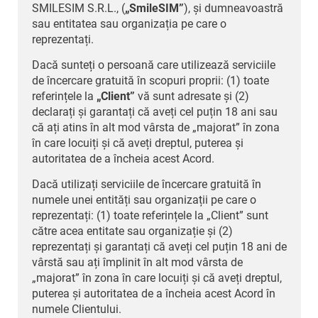
SMILESIM S.R.L., (
„SmileSIM”
), și dumneavoastră
sau entitatea sau organizația pe care o
reprezentați.
Dacă sunteți o persoană care utilizează serviciile
de încercare gratuită în scopuri proprii: (1) toate
referințele la
„Client”
vă sunt adresate și (2)
declarați și garantați că aveți cel puțin 18 ani sau
că ați atins în alt mod vârsta de „majorat” în zona
în care locuiți și că aveți dreptul, puterea și
autoritatea de a încheia acest Acord.
Dacă utilizați serviciile de încercare gratuită în
numele unei entități sau organizații pe care o
reprezentați: (1) toate referințele la „Client” sunt
către acea entitate sau organizație și (2)
reprezentați și garantați că aveți cel puțin 18 ani de
vârstă sau ați împlinit în alt mod vârsta de
„majorat” în zona în care locuiți și că aveți dreptul,
puterea și autoritatea de a încheia acest Acord în
numele Clientului.