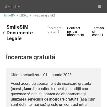
Smile
SIM
SmileSIM
LEGAL
Încercare gratuită
SmileSIM
Încercare
Contract
Termeni
gratuită
pentru
și
Documente
abonament
condiții
Legale
Încercare gratuită
Ultima actualizare: 01 Ianuarie 2023
Acest acord de abonament de încercare gratuită
(acest
„Acord”
) conține termeni și condiții care
guvernează achiziționarea de abonamente și
utilizarea serviciilor de încercare gratuită (așa cum
sunt definite mai jos) și este un contract între