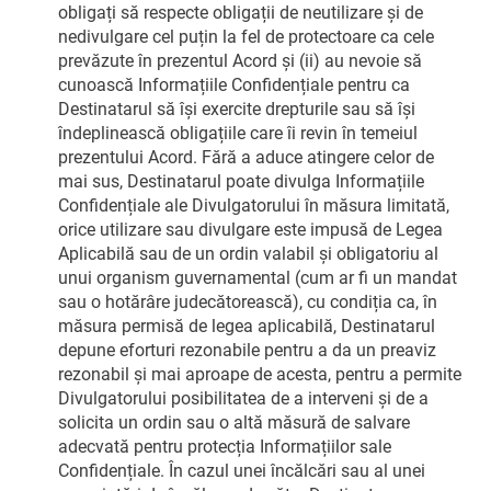
obligați să respecte obligații de neutilizare și de
nedivulgare cel puțin la fel de protectoare ca cele
prevăzute în prezentul Acord și (ii) au nevoie să
cunoască Informațiile Confidențiale pentru ca
Destinatarul să își exercite drepturile sau să își
îndeplinească obligațiile care îi revin în temeiul
prezentului Acord. Fără a aduce atingere celor de
mai sus, Destinatarul poate divulga Informațiile
Confidențiale ale Divulgatorului în măsura limitată,
orice utilizare sau divulgare este impusă de Legea
Aplicabilă sau de un ordin valabil și obligatoriu al
unui organism guvernamental (cum ar fi un mandat
sau o hotărâre judecătorească), cu condiția ca, în
măsura permisă de legea aplicabilă, Destinatarul
depune eforturi rezonabile pentru a da un preaviz
rezonabil și mai aproape de acesta, pentru a permite
Divulgatorului posibilitatea de a interveni și de a
solicita un ordin sau o altă măsură de salvare
adecvată pentru protecția Informațiilor sale
Confidențiale. În cazul unei încălcări sau al unei