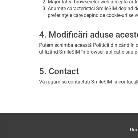
Majoritatea browserelor web acceptă automa
Anumite caracteristici SmileSIM depind de c
preferințele care depind de cookie-uri se v
4. Modificări aduse aceste
Putem schimba această Politică din când în cân
utilizând SmileSIM în browser, aplicație sau pe
5. Contact
Vă rugăm să contactați SmileSIM la
contact
Urm