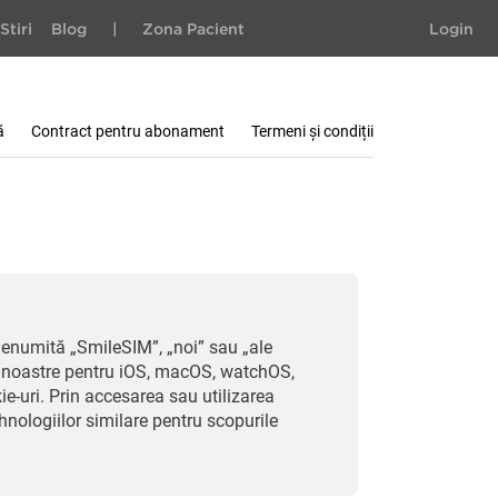
Stiri
Blog
|
Zona Pacient
Login
ă
Contract pentru abonament
Termeni și condiții
denumită „SmileSIM”, „noi” sau „ale
ile noastre pentru iOS, macOS, watchOS,
e-uri. Prin accesarea sau utilizarea
hnologiilor similare pentru scopurile