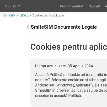
Smile
SIM
Functionalitati
Gratuit
A
SmileSIM
LEGAL
Cookies pentru aplicație
SmileSIM Documente Legale
Cookies pentru aplic
Ultima actualizare: 05 Aprilie 2024
Această Politică de Cookie-uri (denumită î
noastre”) folosește cookie-uri și tehnologi
Android sau Windows („Aplicația”). De asem
SmileSIM în browser, aplicație sau pe dispoz
descrise în această Politică.