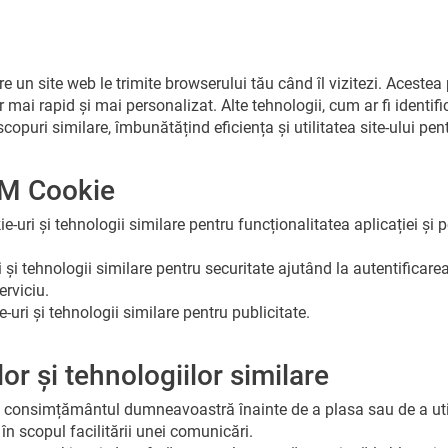
re un site web le trimite browserului tău când îl vizitezi. Aceste
r mai rapid și mai personalizat. Alte tehnologii, cum ar fi identific
scopuri similare, îmbunătățind eficiența și utilitatea site-ului pent
IM Cookie
-uri și tehnologii similare pentru funcționalitatea aplicației și 
i tehnologii similare pentru securitate ajutând la autentificarea u
erviciu.
uri și tehnologii similare pentru publicitate.
or și tehnologiilor similare
consimțământul dumneavoastră înainte de a plasa sau de a utiliz
în scopul facilitării unei comunicări.