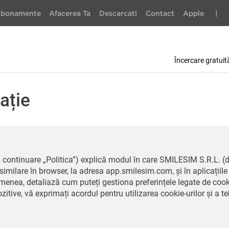
bonamente
Afacerea Ta
Descarcati
Contact
Apple
|
Încercare gratuit
ație
n continuare „Politica”) explică modul în care SMILESIM S.R.L. (
i similare în browser, la adresa app.smilesim.com, și în aplicați
enea, detaliază cum puteți gestiona preferințele legate de cooki
itive, vă exprimați acordul pentru utilizarea cookie-urilor și a te