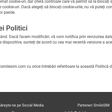
t cookie-uri, dar oferă controale care vă permit să le blocați sa
ookie-uri. Dacă alegeți să blocați cookie-urile, nu vă puteți cone
or pierde.
i Politici
d. Dacă facem modificări, vă vom notifica prin revizuirea datei 
 dispozitive, sunteți de acord cu cea mai recentă versiune a acest
@smilesim.com
cu orice întrebări referitoare la această Politică 
ărește-ne pe Social Media
Parteneri SmileSIM