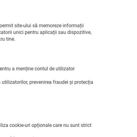
a permit site-ului să memoreze informații
atorii unici pentru aplicații sau dispozitive,
ru tine.
pentru a menține contul de utilizator
tilizatorilor, prevenirea fraudei și protecția
a cookie-uri opționale care nu sunt strict