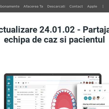
bonamente
Afacerea Ta
Descarcati
Contact
Apple
|
tualizare 24.01.02 - Partaja
echipa de caz si pacientul