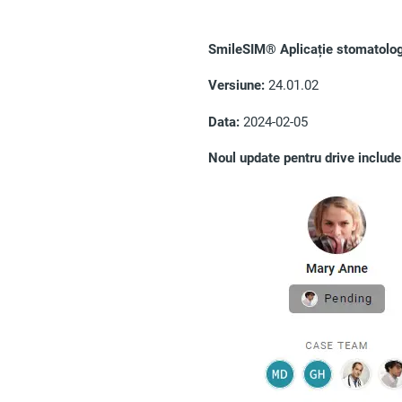
SmileSIM® Aplicație stomatologi
Versiune:
24.01.02
Data:
2024-02-05
Noul update pentru drive include