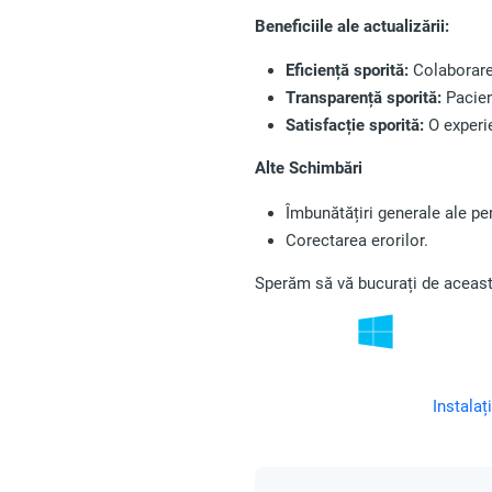
Beneficiile ale actualizării:
Eficiență sporită:
Colaborare 
Transparență sporită:
Pacienț
Satisfacție sporită:
O experie
Alte Schimbări
Îmbunătățiri generale ale pe
Corectarea erorilor.
Sperăm să vă bucurați de aceast
Instalaț