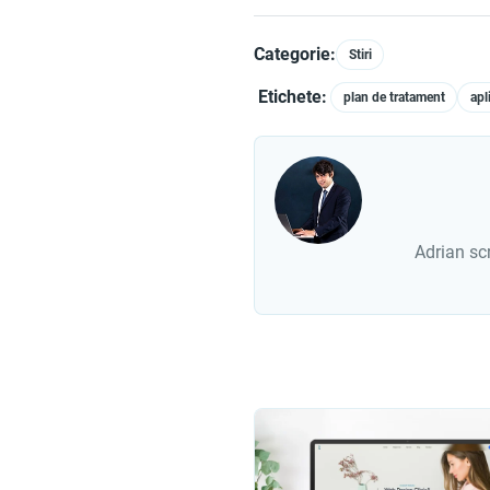
Categorie:
Stiri
Etichete:
plan de tratament
apl
Adrian scr