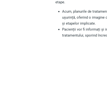
etape.
Acum, planurile de tratament
ușurință, oferind o imagine d
și etapelor implicate.
Pacienții vor fi informați și 
tratamentului, sporind încred