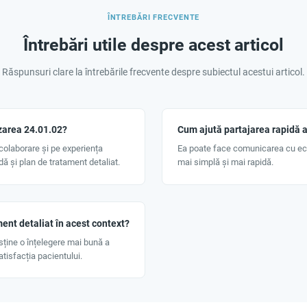
ÎNTREBĂRI FRECVENTE
Întrebări utile despre acest articol
Răspunsuri clare la întrebările frecvente despre subiectul acestui articol.
zarea 24.01.02?
Cum ajută partajarea rapidă 
colaborare și pe experiența
Ea poate face comunicarea cu ech
dă și plan de tratament detaliat.
mai simplă și mai rapidă.
ment detaliat în acest context?
sține o înțelegere mai bună a
atisfacția pacientului.