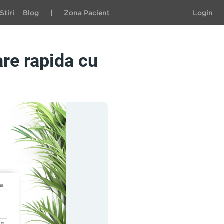
Stiri
Blog
|
Zona Pacient
Login
re rapida cu