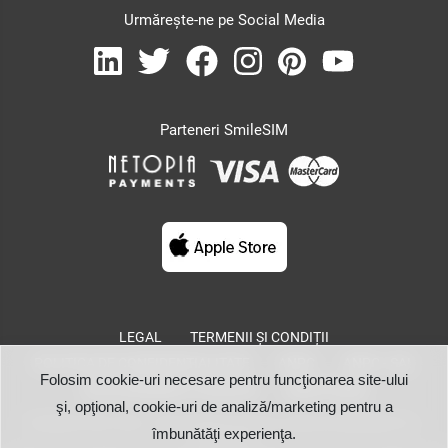
Urmărește-ne pe Social Media
Parteneri SmileSIM
LEGAL
TERMENII ȘI CONDIȚII
POLITICA DE CONFIDENȚIALITATE
ANPC
ANPC - SAL
Folosim cookie-uri necesare pentru funcţionarea site-ului
SOLUȚIONAREA LITIGIILOR
Setări Cookie
şi, opţional, cookie-uri de analiză/marketing pentru a
SmileSIM © 2021, 2022 - Toate drepturile rezervate. Operat de SMILESIM S.R.L.,
îmbunătăţi experienţa.
smilesim.ro