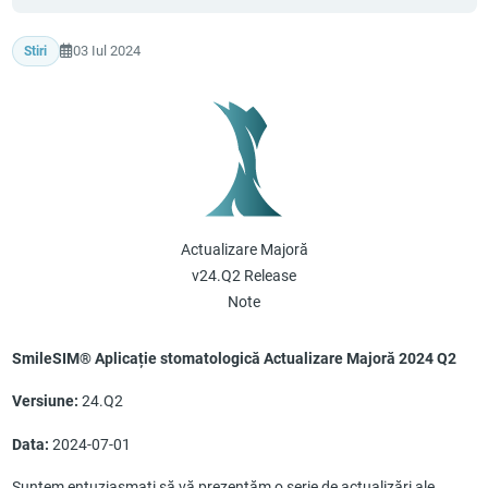
03 Iul 2024
Stiri
Actualizare Majoră
v24.Q2 Release
Note
SmileSIM® Aplicație stomatologică Actualizare Majoră 2024 Q2
Versiune:
24.Q2
Data:
2024-07-01
Suntem entuziasmați să vă prezentăm o serie de actualizări ale