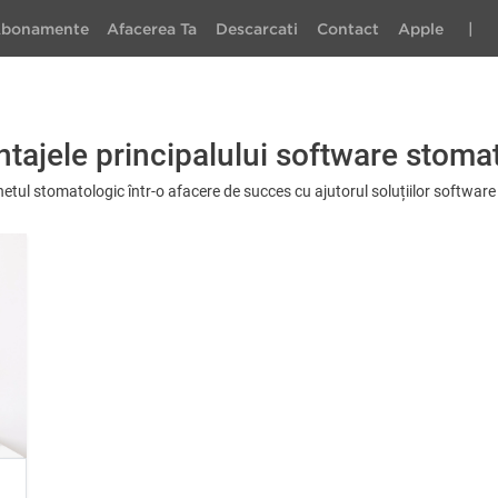
bonamente
Afacerea Ta
Descarcati
Contact
Apple
|
tajele principalului software stoma
etul stomatologic într-o afacere de succes cu ajutorul soluțiilor softwar