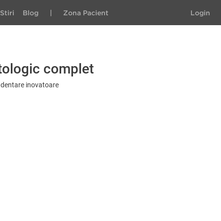
Stiri
Blog
|
Zona Pacient
Login
tologic complet
e dentare inovatoare