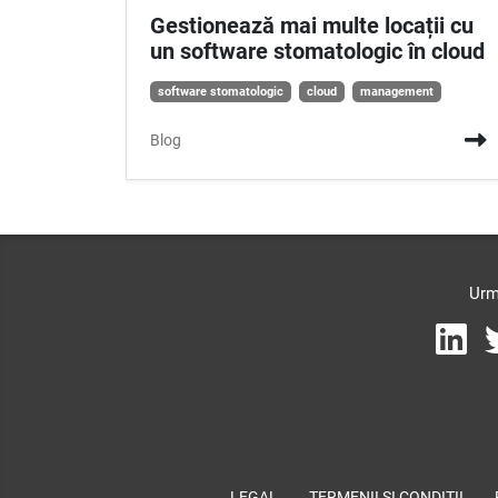
Gestionează mai multe locații cu
un software stomatologic în cloud
software stomatologic
cloud
management
Blog
Urm
LEGAL
TERMENII ȘI CONDIȚII