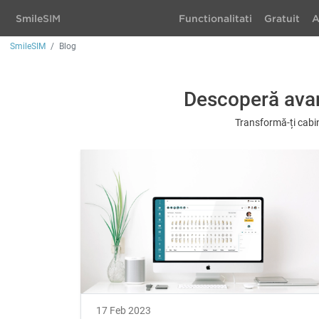
Smile
SIM
Functionalitati
Gratuit
A
SmileSIM
Blog
Descoperă avan
Transformă-ți cabin
17 Feb 2023